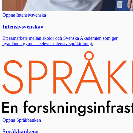
Öppna Intensivsvenska
Intensivsvenska
»
Ett samarbete mellan skolor och Svenska Akademien som ger
nyanlända gymnasieelever intensiv språkträning.
Öppna Språkbanken
Språkbanken
»