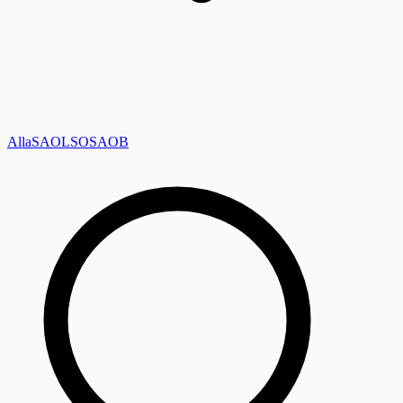
Alla
SAOL
SO
SAOB