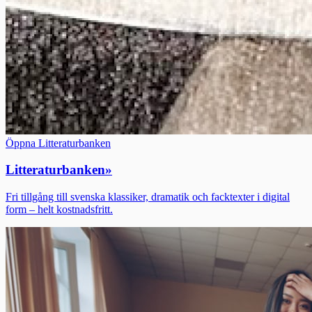
Öppna Litteraturbanken
Litteraturbanken
»
Fri tillgång till svenska klassiker, dramatik och facktexter i digital
form – helt kostnadsfritt.