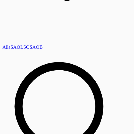
Alla
SAOL
SO
SAOB