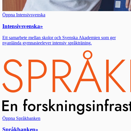
Öppna Intensivsvenska
Intensivsvenska
»
Ett samarbete mellan skolor och Svenska Akademien som ger
nyanlända gymnasieelever intensiv språkträning.
Öppna Språkbanken
Språkbanken
»