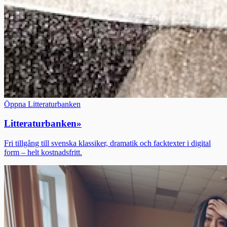
Öppna Litteraturbanken
Litteraturbanken
»
Fri tillgång till svenska klassiker, dramatik och facktexter i digital
form – helt kostnadsfritt.