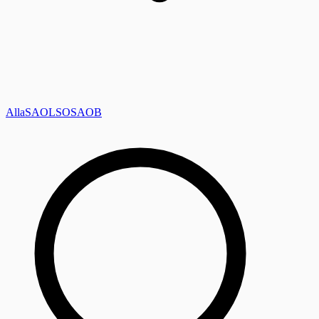
Alla
SAOL
SO
SAOB