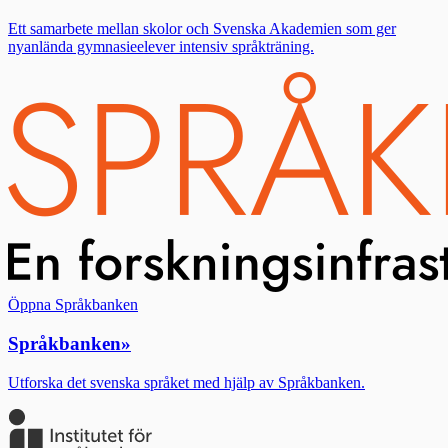
Ett samarbete mellan skolor och Svenska Akademien som ger
nyanlända gymnasieelever intensiv språkträning.
Öppna Språkbanken
Språkbanken
»
Utforska det svenska språket med hjälp av Språkbanken.