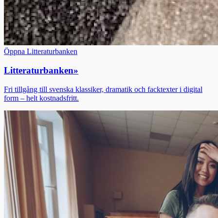
Öppna Litteraturbanken
Litteraturbanken
»
Fri tillgång till svenska klassiker, dramatik och facktexter i digital
form – helt kostnadsfritt.