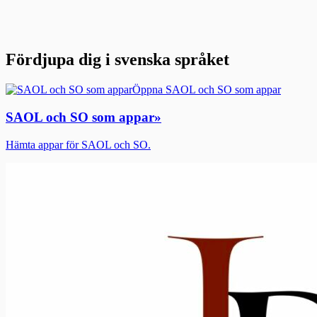
Fördjupa dig i svenska språket
Öppna SAOL och SO som appar
SAOL och SO som appar
»
Hämta appar för SAOL och SO.