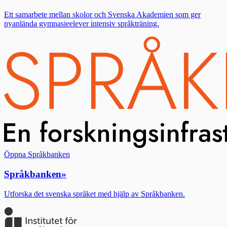
Ett samarbete mellan skolor och Svenska Akademien som ger
nyanlända gymnasieelever intensiv språkträning.
Öppna Språkbanken
Språkbanken
»
Utforska det svenska språket med hjälp av Språkbanken.