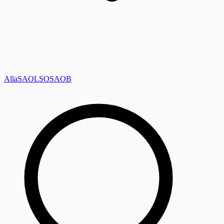
Alla
SAOL
SO
SAOB