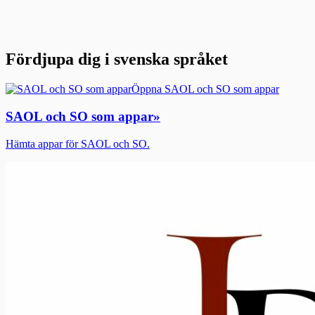
Fördjupa dig i svenska språket
Öppna SAOL och SO som appar
SAOL och SO som appar
»
Hämta appar för SAOL och SO.