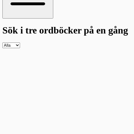
Sök i tre ordböcker
på en gång