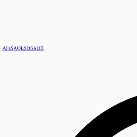
Alla
SAOL
SO
SAOB