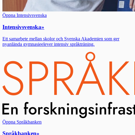
Öppna Intensivsvenska
Intensivsvenska
»
Ett samarbete mellan skolor och Svenska Akademien som ger
nyanlända gymnasieelever intensiv språkträning.
Öppna Språkbanken
Språkbanken
»