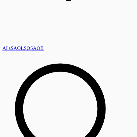
Alla
SAOL
SO
SAOB