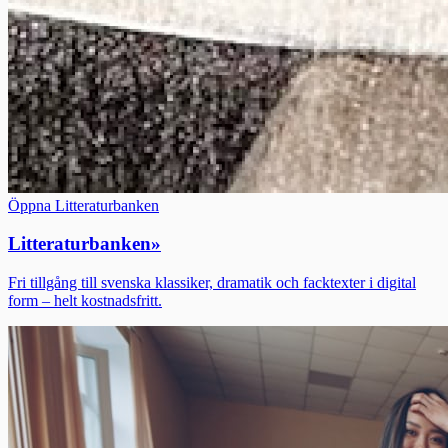
Öppna Litteraturbanken
Litteraturbanken
»
Fri tillgång till svenska klassiker, dramatik och facktexter i digital
form – helt kostnadsfritt.