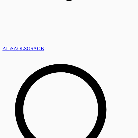
Alla
SAOL
SO
SAOB