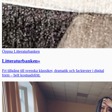
Öppna Litteraturbanken
Litteraturbanken
»
Fri tillgång till svenska klassiker, dramatik och facktexter i digital
form – helt kostnadsfritt.