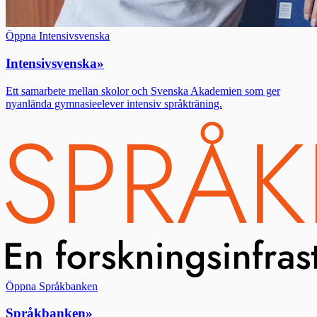
Öppna Intensivsvenska
Intensivsvenska
»
Ett samarbete mellan skolor och Svenska Akademien som ger
nyanlända gymnasieelever intensiv språkträning.
Öppna Språkbanken
Språkbanken
»