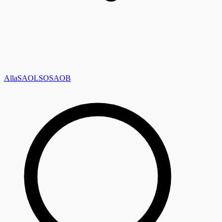
Alla
SAOL
SO
SAOB