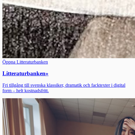
Öppna Litteraturbanken
Litteraturbanken
»
Fri tillgång till svenska klassiker, dramatik och facktexter i digital
form – helt kostnadsfritt.