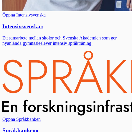
Öppna Intensivsvenska
Intensivsvenska
»
Ett samarbete mellan skolor och Svenska Akademien som ger
nyanlända gymnasieelever intensiv språkträning.
Öppna Språkbanken
Språkbanken
»