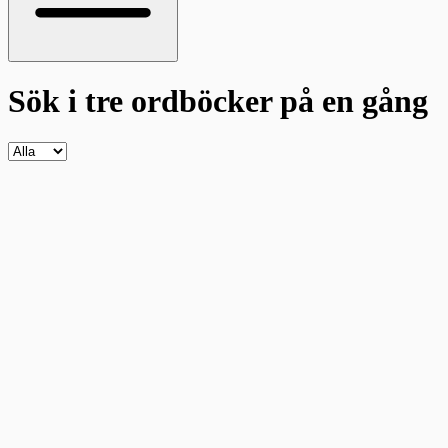
Sök i tre ordböcker
på en gång