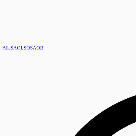
Alla
SAOL
SO
SAOB