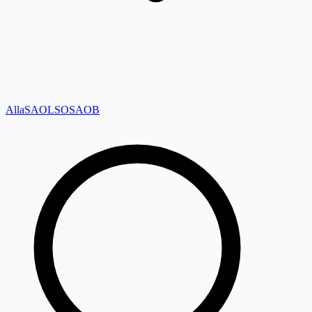
Alla
SAOL
SO
SAOB