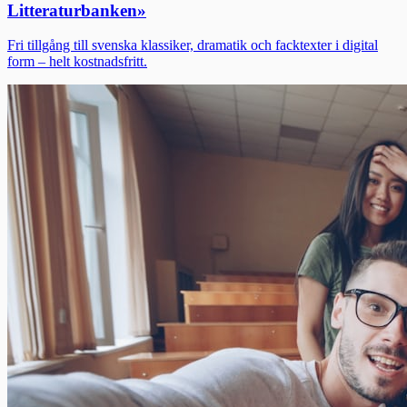
Litteraturbanken
»
Fri tillgång till svenska klassiker, dramatik och facktexter i digital
form – helt kostnadsfritt.