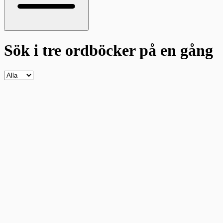
Sök i tre ordböcker
på en gång