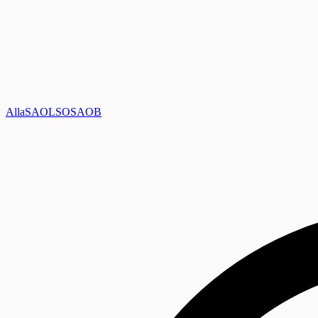
Alla
SAOL
SO
SAOB