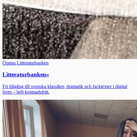
Öppna Litteraturbanken
Litteraturbanken
»
Fri tillgång till svenska klassiker, dramatik och facktexter i digital
form – helt kostnadsfritt.