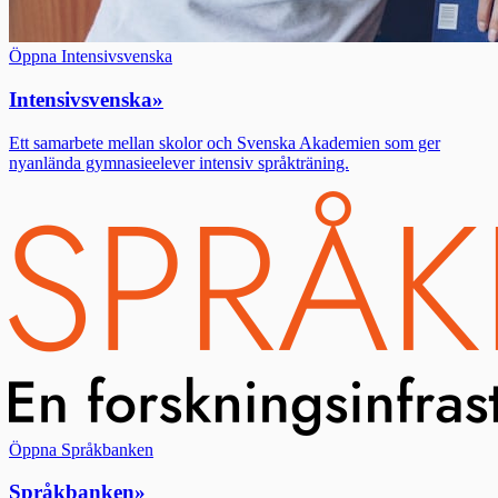
Öppna Intensivsvenska
Intensivsvenska
»
Ett samarbete mellan skolor och Svenska Akademien som ger
nyanlända gymnasieelever intensiv språkträning.
Öppna Språkbanken
Språkbanken
»