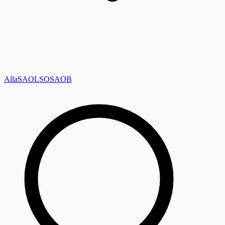
Alla
SAOL
SO
SAOB