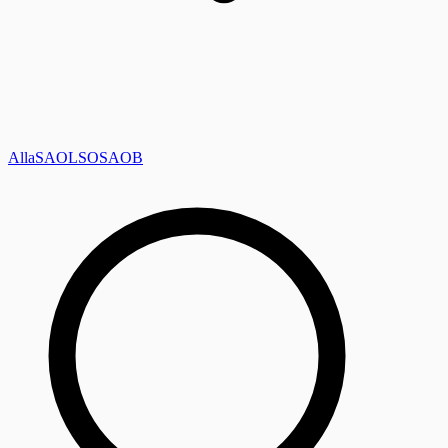
Alla
SAOL
SO
SAOB