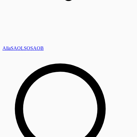
Alla
SAOL
SO
SAOB