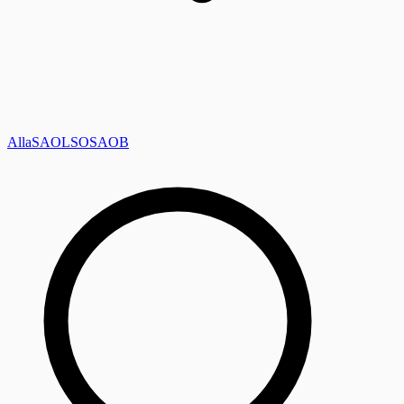
Alla
SAOL
SO
SAOB