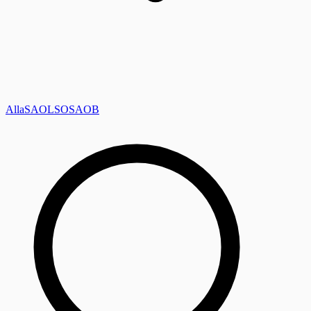
Alla
SAOL
SO
SAOB