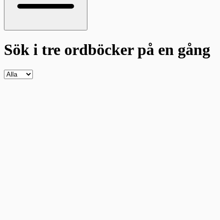
Sök i tre ordböcker
på en gång