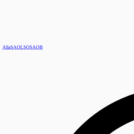
Alla
SAOL
SO
SAOB