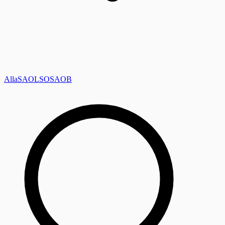
Alla
SAOL
SO
SAOB