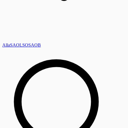
Alla
SAOL
SO
SAOB