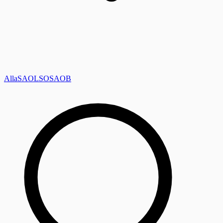
Alla
SAOL
SO
SAOB