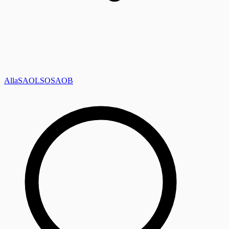
Alla
SAOL
SO
SAOB