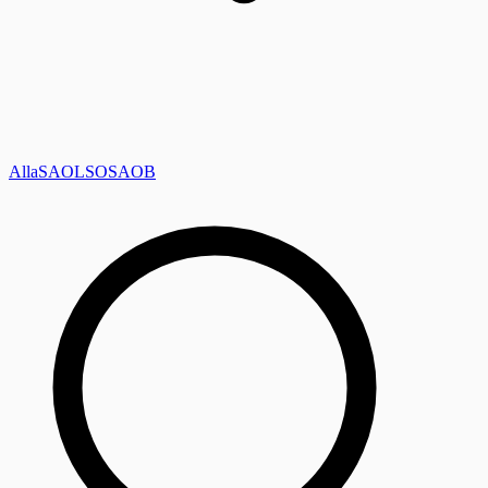
Alla
SAOL
SO
SAOB