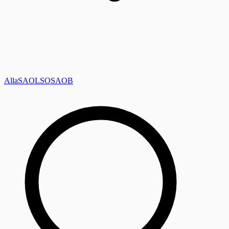
Alla
SAOL
SO
SAOB