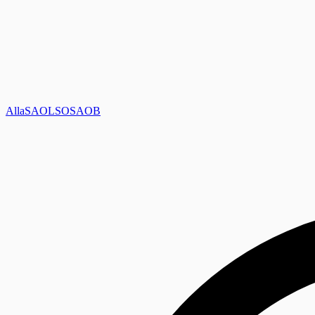
Alla
SAOL
SO
SAOB