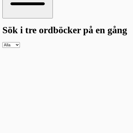
Sök i tre ordböcker
på en gång