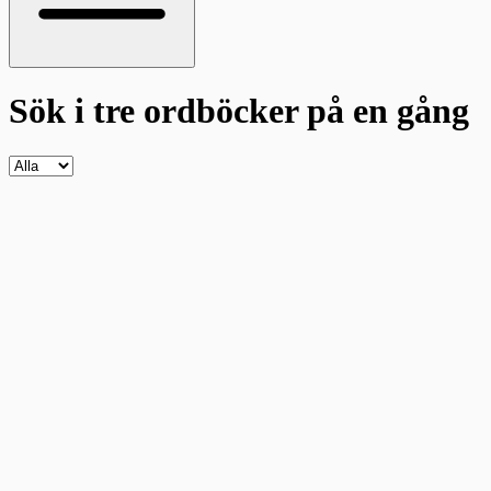
Sök i tre ordböcker
på en gång