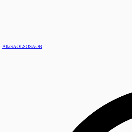
Alla
SAOL
SO
SAOB