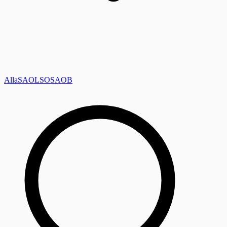
Alla
SAOL
SO
SAOB