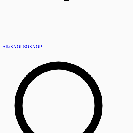
Alla
SAOL
SO
SAOB