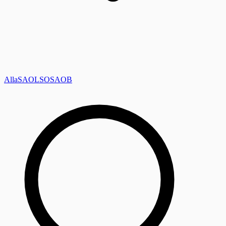
Alla
SAOL
SO
SAOB