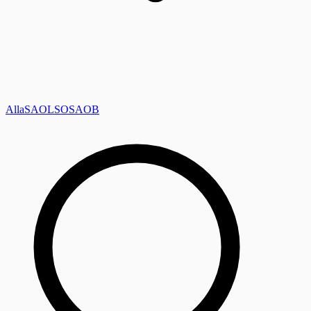
Alla
SAOL
SO
SAOB