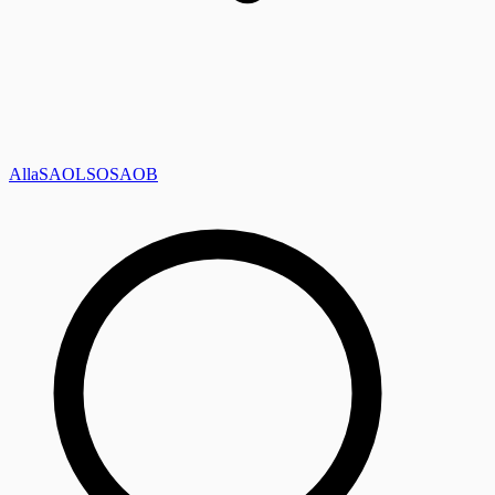
Alla
SAOL
SO
SAOB