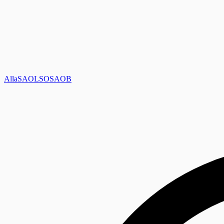
Alla
SAOL
SO
SAOB