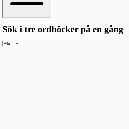
Sök i tre ordböcker
på en gång