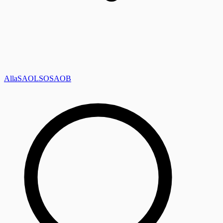
Alla
SAOL
SO
SAOB