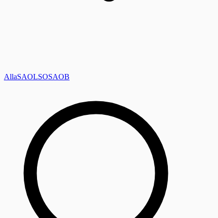
Alla
SAOL
SO
SAOB