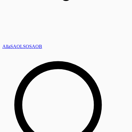
Alla
SAOL
SO
SAOB