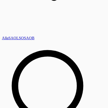
Alla
SAOL
SO
SAOB