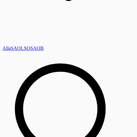
Alla
SAOL
SO
SAOB