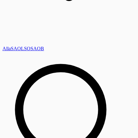
Alla
SAOL
SO
SAOB