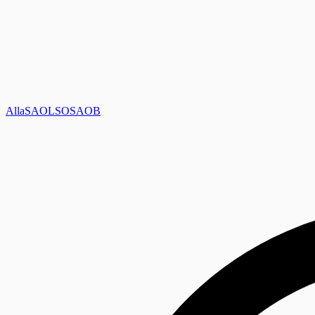
Alla
SAOL
SO
SAOB