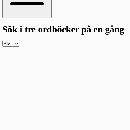
Sök i tre ordböcker
på en gång