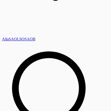
Alla
SAOL
SO
SAOB