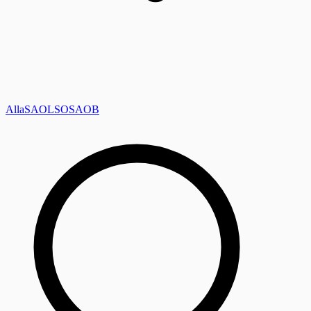
Alla
SAOL
SO
SAOB