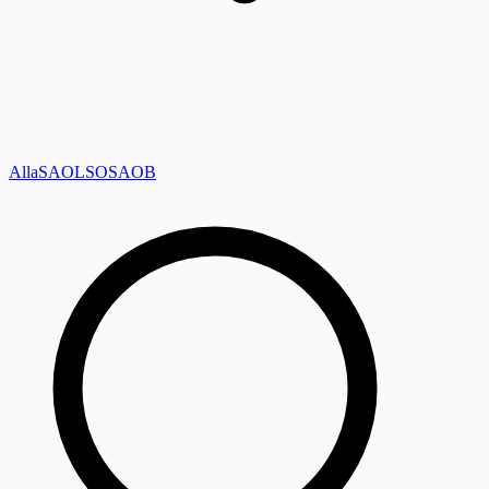
Alla
SAOL
SO
SAOB