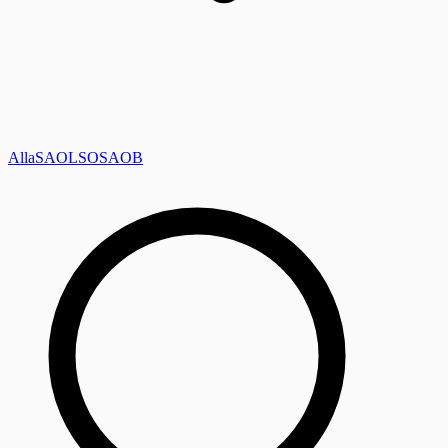
Alla
SAOL
SO
SAOB