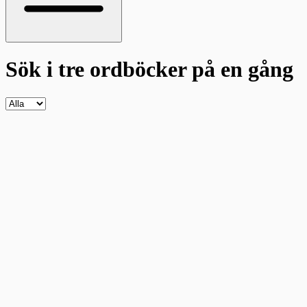
Sök i tre ordböcker
på en gång