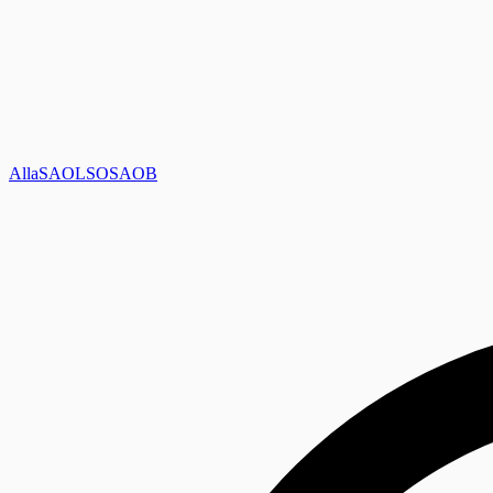
Alla
SAOL
SO
SAOB