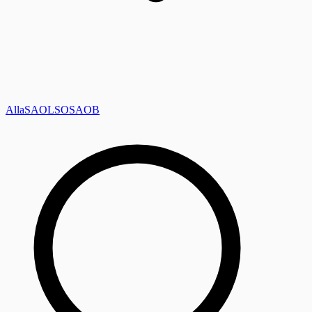
Alla
SAOL
SO
SAOB