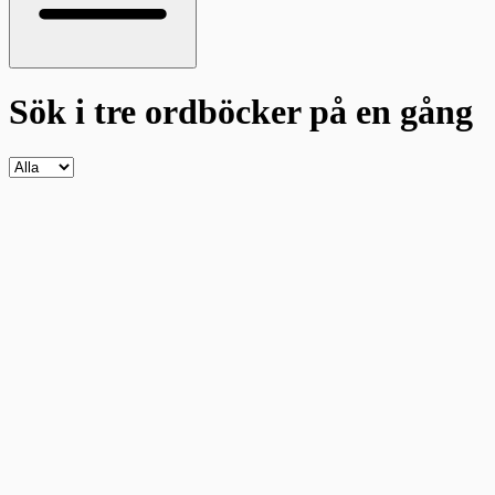
Sök i tre ordböcker
på en gång