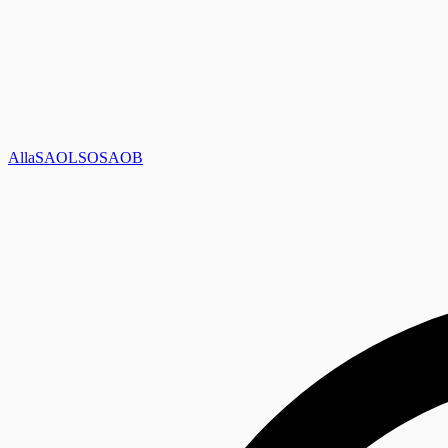
Alla
SAOL
SO
SAOB