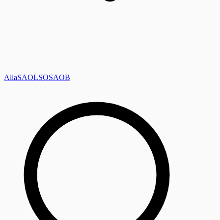
Alla
SAOL
SO
SAOB