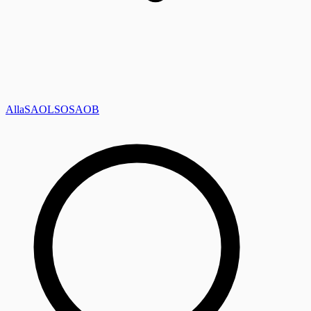
Alla
SAOL
SO
SAOB