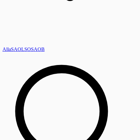
Alla
SAOL
SO
SAOB