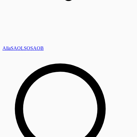
Alla
SAOL
SO
SAOB