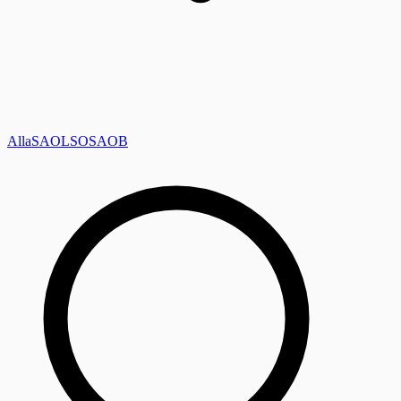
Alla
SAOL
SO
SAOB